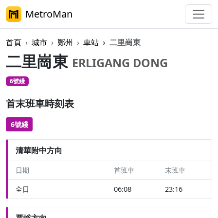
MetroMan
首頁
城市
鄭州
車站
二里崗東
二里崗東
ERLIGANG DONG
6號綫
首末班車時刻表
6號綫
清華附中方向
日期
首班車
末班車
全日
06:08
23:16
賈峪方向