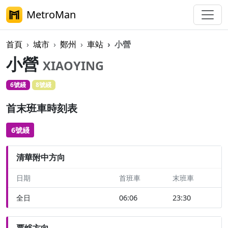
MetroMan
首頁
城市
鄭州
車站
小營
小營
XIAOYING
6號綫
8號綫
首末班車時刻表
6號綫
清華附中方向
日期
首班車
末班車
全日
06:06
23:30
賈峪方向