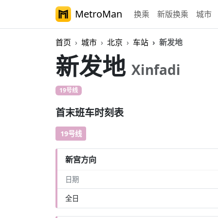
MetroMan
换乘
新版换乘
城市
首页
城市
北京
车站
新发地
新发地
Xinfadi
19号线
首末班车时刻表
19号线
新宫方向
日期
全日