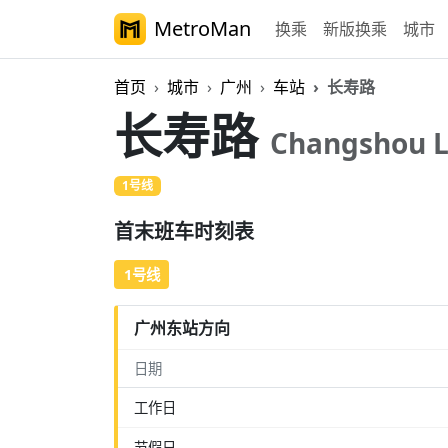
MetroMan
换乘
新版换乘
城市
首页
城市
广州
车站
长寿路
长寿路
Changshou 
1号线
首末班车时刻表
1号线
广州东站方向
日期
工作日
节假日