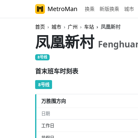
MetroMan
换乘
新版换乘
城市
首页
城市
广州
车站
凤凰新村
凤凰新村
Fenghuan
8号线
首末班车时刻表
8号线
万胜围方向
日期
工作日
节假日