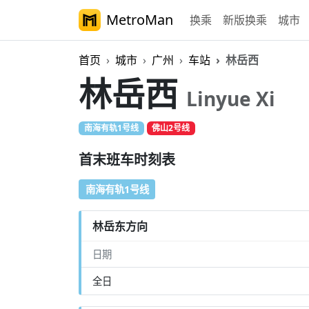
MetroMan
换乘
新版换乘
城市
首页
城市
广州
车站
林岳西
林岳西
Linyue Xi
南海有轨1号线
佛山2号线
首末班车时刻表
南海有轨1号线
林岳东方向
日期
全日