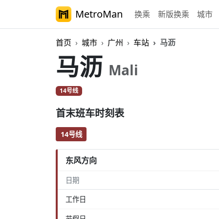
MetroMan
换乘
新版换乘
城市
首页
城市
广州
车站
马沥
马沥
Mali
14号线
首末班车时刻表
14号线
东风方向
日期
工作日
节假日