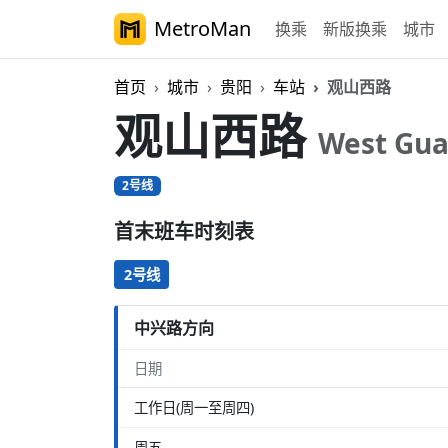
MetroMan
换乘
新版换乘
城市
首页
城市
贵阳
车站
观山西路
观山西路
West Gu
2号线
首末班车时刻表
2号线
中兴路方向
日期
工作日(周一至周四)
周五