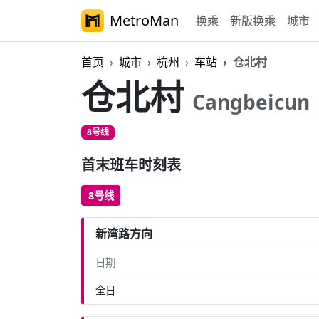
MetroMan
换乘
新版换乘
城市
首页
城市
杭州
车站
仓北村
仓北村
Cangbeicun
8号线
首末班车时刻表
8号线
新湾路方向
日期
全日