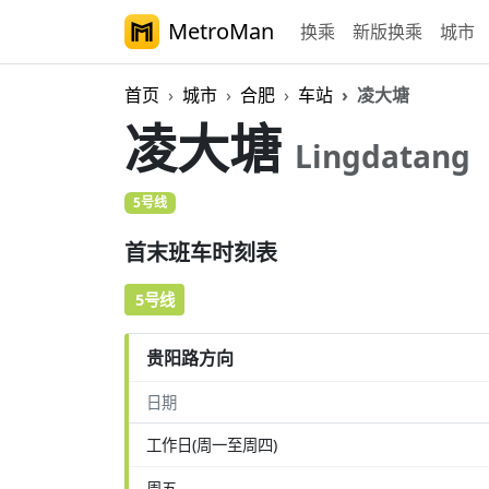
MetroMan
换乘
新版换乘
城市
首页
城市
合肥
车站
凌大塘
凌大塘
Lingdatang
5号线
首末班车时刻表
5号线
贵阳路方向
日期
工作日(周一至周四)
周五