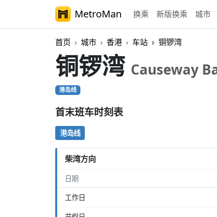
MetroMan
换乘
新版换乘
城市
首页
城市
香港
车站
铜锣湾
铜锣湾
Causeway B
港岛线
首末班车时刻表
港岛线
柴湾方向
日期
工作日
节假日