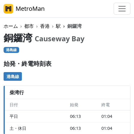
MetroMan
ホーム
都市
香港
駅
銅鑼湾
銅鑼湾
Causeway Bay
港島線
始発・終電時刻表
港島線
柴湾行
日付
始発
終電
平日
06:13
01:04
土・休日
06:13
01:04