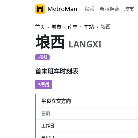
MetroMan
换乘
新版换乘
城市
首页
城市
南宁
车站
埌西
埌西
LANGXI
3号线
首末班车时刻表
3号线
平良立交方向
日期
工作日
节假日