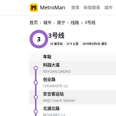
MetroMan
换乘
新版换乘
城市
首页
城市
南宁
线路
3号线
南宁轨道交通3号
3号线
3
23 座车站
27.9 公里
2019年6月6日 通车
车站
科园大道
KEYUAN DADAO
创业路
CHUANGYE LU
安吉客运站
ANJI Coach Station
北湖北路
BEIHUBEI LU