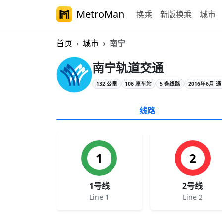
MetroMan
换乘
新版换乘
城市
首页
城市
南宁
南宁轨道交通概览
南宁轨道交通
132 公里
106 座车站
5 条线路
2016年6月 
线路
1
2
1号线
2号线
Line 1
Line 2