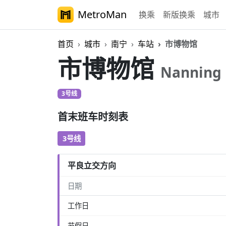
MetroMan
换乘
新版换乘
城市
首页
城市
南宁
车站
市博物馆
市博物馆
Nanning
3号线
首末班车时刻表
3号线
平良立交方向
日期
工作日
节假日