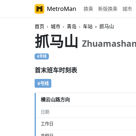
MetroMan
换乘
新版换乘
城市
首页
城市
青岛
车站
抓马山
抓马山
Zhuamasha
6号线
首末班车时刻表
6号线
横云山路方向
日期
工作日
节假日