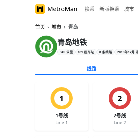
MetroMan
换乘
新版换乘
城市
首页
城市
青岛
青岛地铁概览
青岛地铁
349 公里
189 座车站
8 条线路
2015年12月 
线路
1
2
1号线
2号线
Line 1
Line 2