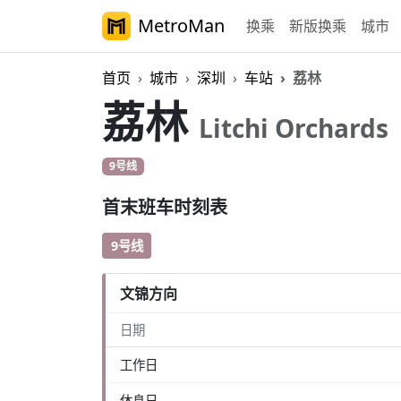
MetroMan
换乘
新版换乘
城市
首页
城市
深圳
车站
荔林
荔林
Litchi Orchards
9号线
首末班车时刻表
9号线
文锦方向
日期
工作日
休息日