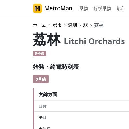
MetroMan
乗換
新版乗換
都市
ホーム
都市
深圳
駅
荔林
荔林
Litchi Orchards
9号線
始発・終電時刻表
9号線
文錦方面
日付
平日
土休日