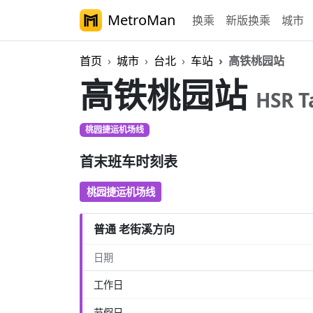
MetroMan
换乘
新版换乘
城市
首页
城市
台北
车站
高铁桃园站
高铁桃园站
HSR T
桃园捷运机场线
首末班车时刻表
桃园捷运机场线
普通 老街溪方向
日期
工作日
节假日