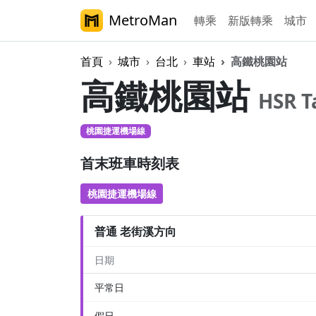
MetroMan
轉乘
新版轉乘
城市
首頁
城市
台北
車站
高鐵桃園站
高鐵桃園站
HSR T
桃園捷運機場線
首末班車時刻表
桃園捷運機場線
普通 老街溪方向
日期
平常日
假日