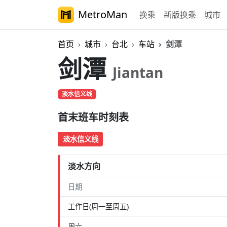
MetroMan
换乘
新版换乘
城市
首页
城市
台北
车站
剑潭
剑潭
Jiantan
淡水信义线
首末班车时刻表
淡水信义线
淡水方向
日期
工作日(周一至周五)
周六