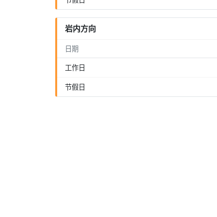
岩内方向
日期
工作日
节假日