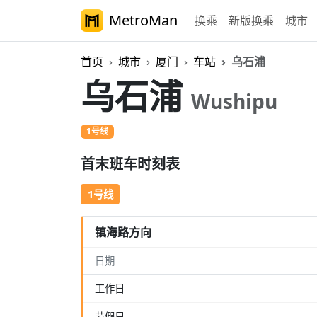
MetroMan
换乘
新版换乘
城市
首页
城市
厦门
车站
乌石浦
乌石浦
Wushipu
1号线
首末班车时刻表
1号线
镇海路方向
日期
工作日
节假日