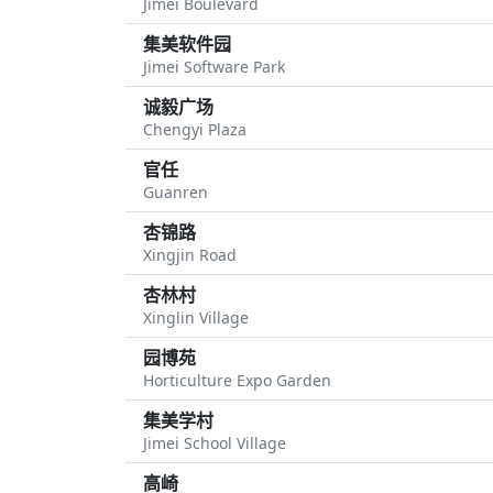
Jimei Boulevard
集美软件园
Jimei Software Park
诚毅广场
Chengyi Plaza
官任
Guanren
杏锦路
Xingjin Road
杏林村
Xinglin Village
园博苑
Horticulture Expo Garden
集美学村
Jimei School Village
高崎