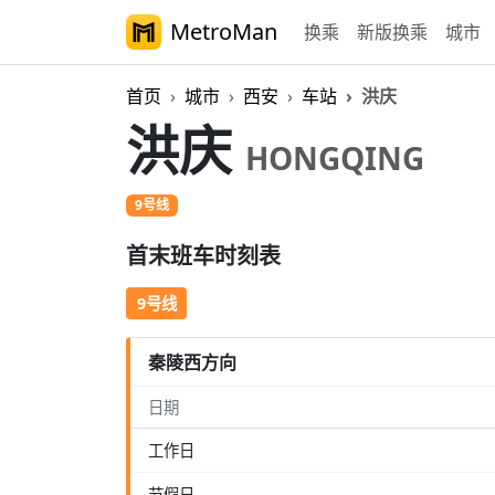
MetroMan
换乘
新版换乘
城市
首页
城市
西安
车站
洪庆
洪庆
HONGQING
9号线
首末班车时刻表
9号线
秦陵西方向
日期
工作日
节假日