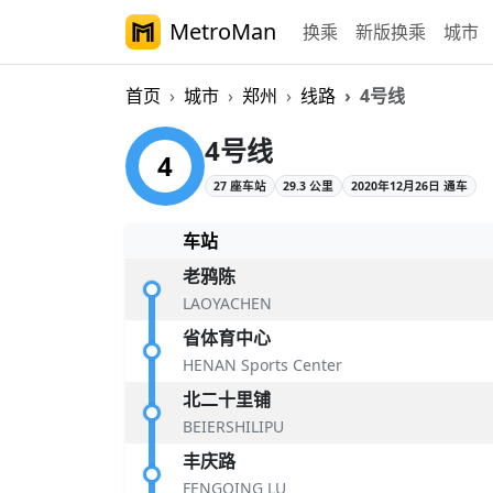
MetroMan
换乘
新版换乘
城市
首页
城市
郑州
线路
4号线
郑州地铁4号线概
4号线
4
27 座车站
29.3 公里
2020年12月26日 通车
车站
老鸦陈
LAOYACHEN
省体育中心
HENAN Sports Center
北二十里铺
BEIERSHILIPU
丰庆路
FENGQING LU