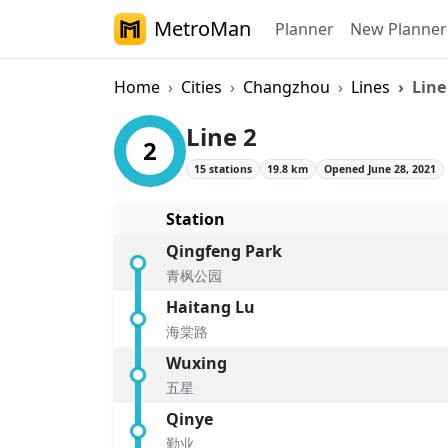
MetroMan
Planner
New Planner
Home
Cities
Changzhou
Lines
Line
Changzhou Metro 
Line 2
2
15 stations
19.8 km
Opened June 28, 2021
Station
Qingfeng Park
青枫公园
Haitang Lu
海棠路
Wuxing
五星
Qinye
勤业