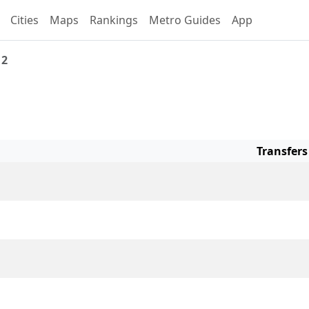
Cities
Maps
Rankings
Metro Guides
App
 2
Line 2 Overview
Transfers