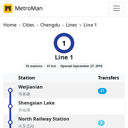
MetroMan
Home
Cities
Chengdu
Lines
Line 1
Chengdu Metro Line 1 Overview
1
Line 1
35 stations
41 km
Opened September 27, 2010
Station
Transfers
Weijianian
27
韦家碾
Shengxian Lake
升仙湖
North Railway Station
7
火车北站