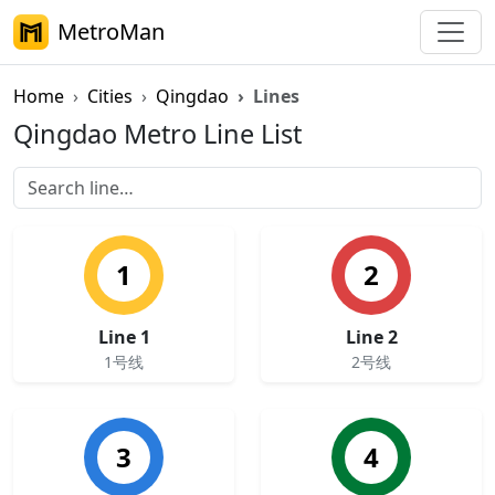
MetroMan
Home
Cities
Qingdao
Lines
Qingdao Metro Line List
1
2
Line 1
Line 2
1号线
2号线
3
4