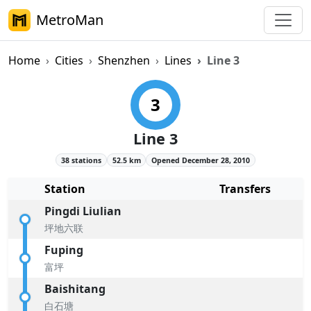
MetroMan
Home
Cities
Shenzhen
Lines
Line 3
Shenzhen Metro Line 3 Overvie
3
Line 3
38 stations
52.5 km
Opened December 28, 2010
Station
Transfers
Pingdi Liulian
坪地六联
Fuping
富坪
Baishitang
白石塘