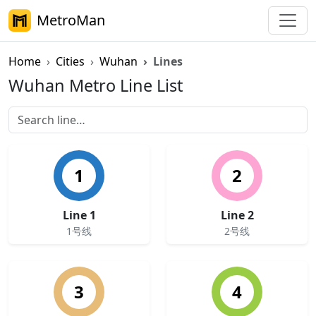
MetroMan
Home
Cities
Wuhan
Lines
Wuhan Metro Line List
1
2
Line 1
Line 2
1号线
2号线
3
4