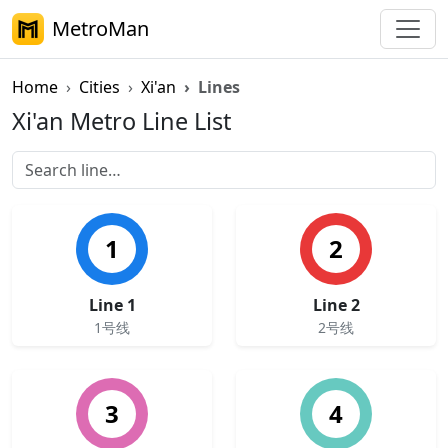
MetroMan
Home
Cities
Xi'an
Lines
Xi'an Metro Line List
1
2
Line 1
Line 2
1号线
2号线
3
4