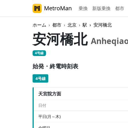
MetroMan
乗換
新版乗換
都市
ホーム
都市
北京
駅
安河橋北
安河橋北
Anheqiao
4号線
始発・終電時刻表
4号線
天宮院方面
日付
平日(月～木)
金曜日