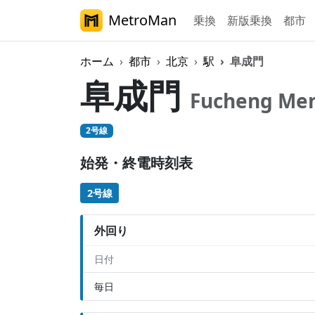
MetroMan
乗換
新版乗換
都市
ホーム
都市
北京
駅
阜成門
阜成門
Fucheng Me
2号線
始発・終電時刻表
2号線
外回り
日付
毎日