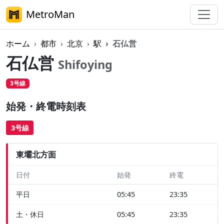
MetroMan
ホーム
都市
北京
駅
石仏営
石仏営
Shifoying
3号線
始発・終電時刻表
3号線
東壩北方面
日付
始発
終電
平日
05:45
23:35
土・休日
05:45
23:35