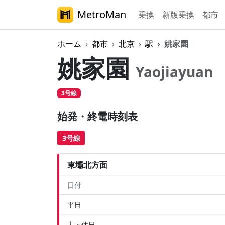
MetroMan
乗換
新版乗換
都市
ホーム
都市
北京
駅
姚家園
姚家園
Yaojiayuan
3号線
始発・終電時刻表
3号線
東壩北方面
日付
平日
土・休日