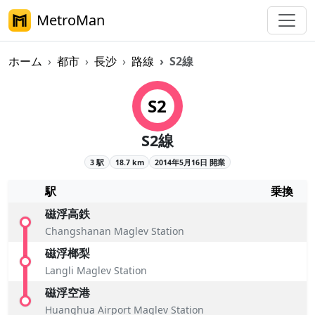
MetroMan
ホーム
都市
長沙
路線
S2線
長沙メトロS2線概要
S2
S2線
3 駅
18.7 km
2014年5月16日 開業
駅
乗換
磁浮高鉄
Changshanan Maglev Station
磁浮榔梨
Langli Maglev Station
磁浮空港
Huanghua Airport Maglev Station