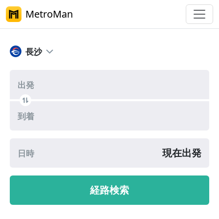
MetroMan
長沙メトロ乗換案内
長沙
出発
到着
現在出発
日時
経路検索