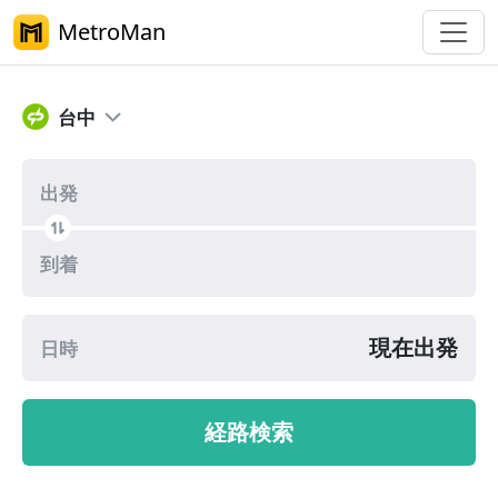
MetroMan
台中メトロ乗換案内
台中
出発
到着
現在出発
日時
経路検索