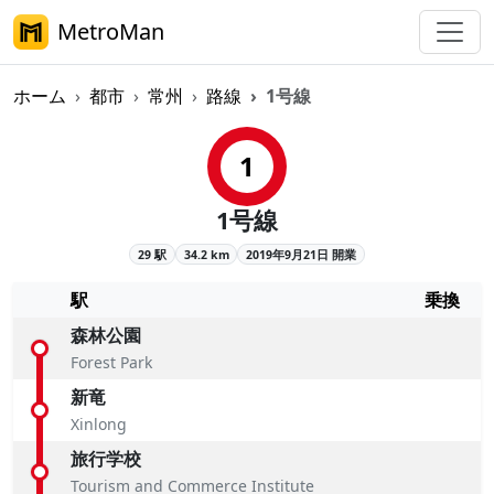
MetroMan
ホーム
都市
常州
路線
1号線
常州メトロ1号線概要
1
1号線
29 駅
34.2 km
2019年9月21日 開業
駅
乗換
森林公園
Forest Park
新竜
Xinlong
旅行学校
Tourism and Commerce Institute