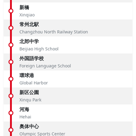
新橋
Xinqiao
常州北駅
Changzhou North Railway Station
北郊中学
Beijiao High School
外国語学校
Foreign Language School
環球港
Global Harbor
新区公園
Xinqu Park
河海
Hehai
奥体中心
Olympic Sports Center