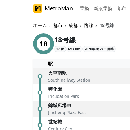
MetroMan
乗換
新版乗換
都市
ホーム
都市
成都
路線
18号線
成都メトロ18号線
18号線
18
12 駅
69.4 km
2020年9月27日 開業
駅
火車南駅
South Railway Station
孵化園
Incubation Park
錦城広場東
Jincheng Plaza East
世紀城
Century City