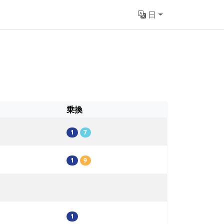
日
乗換
1
7
1
9
1