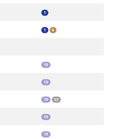
1
1
6
19
19
19
S3
19
19