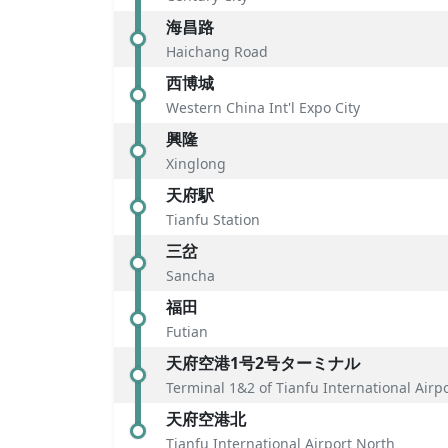
海昌路
Haichang Road
西博城
Western China Int'l Expo City
興隆
Xinglong
天府駅
Tianfu Station
三岔
Sancha
福田
Futian
天府空港1号2号ターミナル
Terminal 1&2 of Tianfu International Airp
天府空港北
Tianfu International Airport North