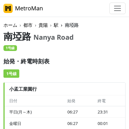
MetroMan
ホーム
都市
貴陽
駅
南埡路
南埡路
Nanya Road
1号線
始発・終電時刻表
1号線
小孟工業園行
日付
始発
終電
平日(月～木)
06:27
23:31
金曜日
06:27
00:01