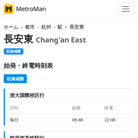
MetroMan
ホーム
都市
杭州
駅
長安東
長安東
Chang'an East
杭海城際
始発・終電時刻表
杭海城際
浙大国際校区行
日付
始発
終電
毎日
06:46
22:46
臨平南高鉄駅行