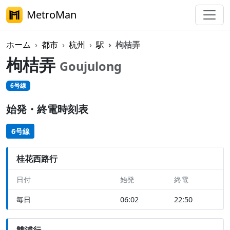
MetroMan
ホーム
都市
杭州
駅
枸桔弄
枸桔弄
Goujulong
6号線
始発・終電時刻表
6号線
桂花西路行
日付
始発
終電
毎日
06:02
22:50
雙浦行