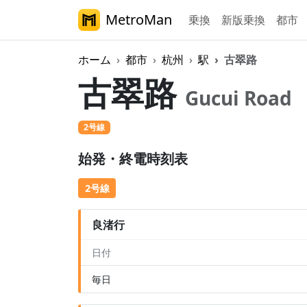
MetroMan
乗換
新版乗換
都市
ホーム
都市
杭州
駅
古翠路
古翠路
Gucui Road
2号線
始発・終電時刻表
2号線
良渚行
日付
毎日