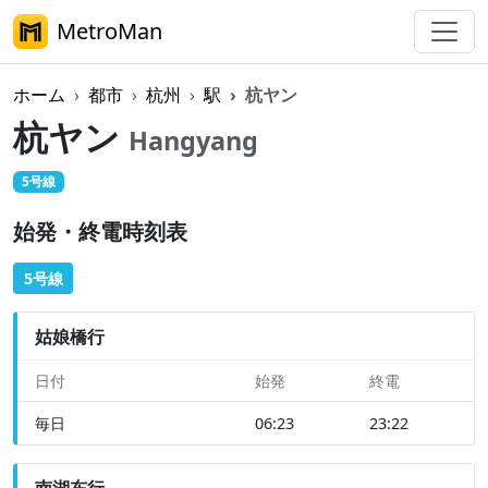
MetroMan
ホーム
都市
杭州
駅
杭ヤン
杭ヤン
Hangyang
5号線
始発・終電時刻表
5号線
姑娘橋行
日付
始発
終電
毎日
06:23
23:22
南湖东行