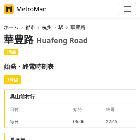
MetroMan
ホーム
都市
杭州
駅
華豊路
華豊路
Huafeng Road
3号線
始発・終電時刻表
3号線
呉山前村行
日付
始発
終電
毎日
06:06
22:45
星橋行