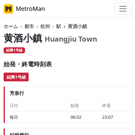
MetroMan
ホーム
都市
杭州
駅
黄酒小鎮
黄酒小鎮
Huangjiu Town
紹興1号線
始発・終電時刻表
紹興1号線
芳泉行
日付
始発
終電
毎日
06:02
23:07
姑娘橋行