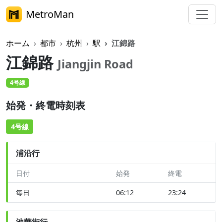
MetroMan
ホーム
都市
杭州
駅
江錦路
江錦路
Jiangjin Road
4号線
始発・終電時刻表
4号線
浦沿行
日付
始発
終電
毎日
06:12
23:24
池華街行